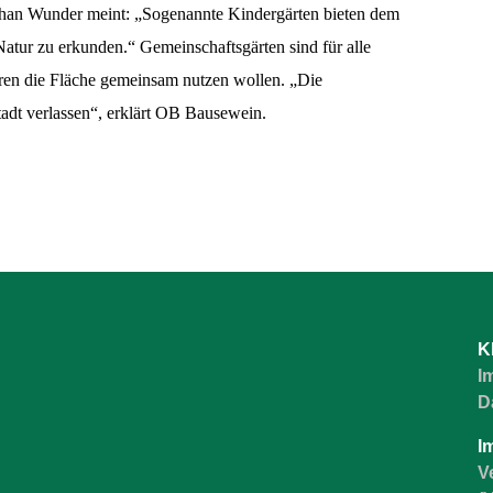
phan Wunder meint: „Sogenannte Kindergärten bieten dem
atur zu erkunden.“ Gemeinschaftsgärten sind für alle
eren die Fläche gemeinsam nutzen wollen. „Die
tadt verlassen“, erklärt OB Bausewein.
K
I
D
I
V