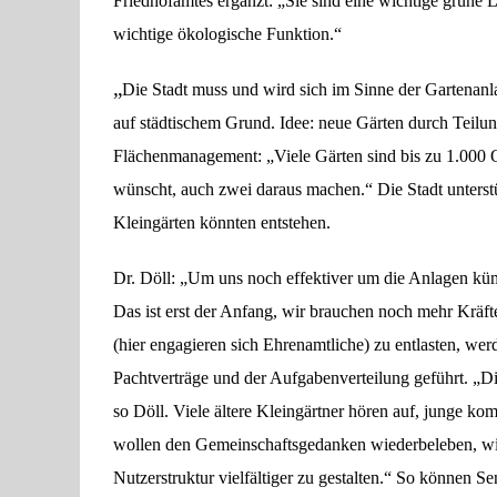
Friedhofamtes ergänzt: „Sie sind eine wichtige grüne L
wichtige ökologische Funktion.“
„
Die Stadt muss und wird sich im Sinne der Gartenanl
auf städtischem Grund. Idee: neue Gärten durch Teilun
Flächenmanagement: „Viele Gärten sind bis zu 1.000 
wünscht, auch zwei daraus machen.“ Die Stadt unters
Kleingärten könnten entstehen.
Dr. Döll: „Um uns noch effektiver um die Anlagen küm
Das ist erst der Anfang, wir brauchen noch mehr Krä
(hier engagieren sich Ehrenamtliche) zu entlasten, we
Pachtverträge und der Aufgabenverteilung geführt. „Di
so Döll. Viele ältere Kleingärtner hören auf, junge ko
wollen den Gemeinschaftsgedanken wiederbeleben, wi
Nutzerstruktur vielfältiger zu gestalten.“ So können Se