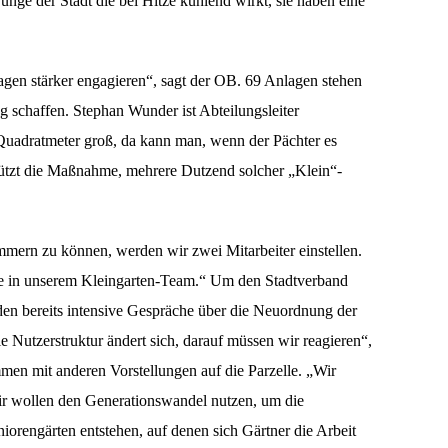
unge der Stadt die bei Hitze kühlend wirkt, sie haben eine
agen stärker engagieren“, sagt der OB. 69 Anlagen stehen
g schaffen. Stephan Wunder ist Abteilungsleiter
Quadratmeter groß, da kann man, wenn der Pächter es
tützt die Maßnahme, mehrere Dutzend solcher „Klein“-
mern zu können, werden wir zwei Mitarbeiter einstellen.
fte in unserem Kleingarten-Team.“ Um den Stadtverband
rden bereits intensive Gespräche über die Neuordnung der
e Nutzerstruktur ändert sich, darauf müssen wir reagieren“,
mmen mit anderen Vorstellungen auf die Parzelle. „Wir
r wollen den Generationswandel nutzen, um die
niorengärten entstehen, auf denen sich Gärtner die Arbeit