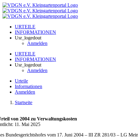
Zum
Inhalt
springen
URTEILE
INFORMATIONEN
Usr_logedout
Anmelden
URTEILE
INFORMATIONEN
Usr_logedout
Anmelden
Urteile
Informationen
Anmelden
Startseite
teil von 2004 zu Verwaltungskosten
ntlicht: 11. Mai 2025
 des Bundesgerichtshofes vom 17. Juni 2004 – III ZR 281/03 – LG Mei