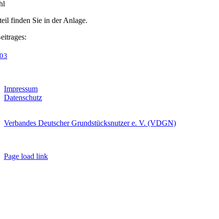
hl
eil finden Sie in der Anlage.
eitrages:
-03
Kleingartenportal
Impressum
Datenschutz
Im Auftrag des
Verbandes Deutscher Grundstücksnutzer e. V. (VDGN)
© Copyright
2026
Page load link
Nach
oben