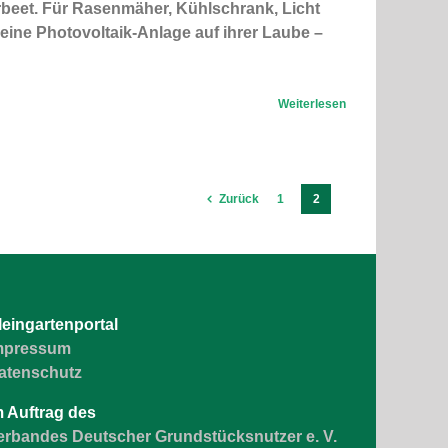
erbeet. Für Rasenmäher, Kühlschrank, Licht
leine Photovoltaik-Anlage auf ihrer Laube –
Weiterlesen
Zurück
1
2
leingartenportal
mpressum
atenschutz
m Auftrag des
erbandes Deutscher Grundstücksnutzer e. V.