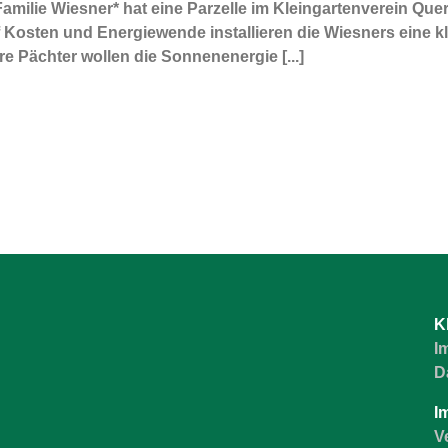
amilie Wiesner* hat eine Parzelle im Kleingartenverein Qu
auf Kosten und Energiewende installieren die Wiesners eine k
 Pächter wollen die Sonnenenergie [...]
K
I
D
I
V